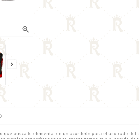


O
 que busca lo elemental en un acordeón para el uso rudo del d
stas simples especificaciones te garantizamos que el sonido de