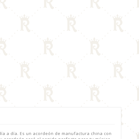
ía a día. Es un acordeón de manufactura china con
 tu acordeón será el sonido perfecto para tu música