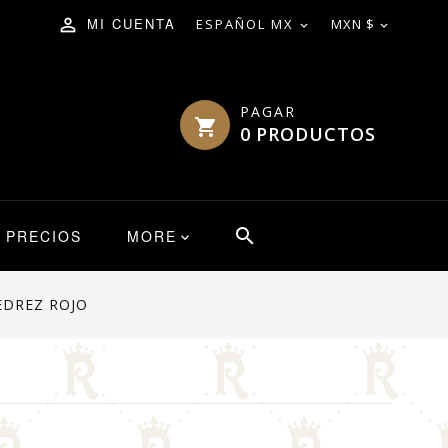
MI CUENTA
ESPAÑOL MX
MXN $


PAGAR
0
PRODUCTOS
 PRECIOS
MORE
EDREZ ROJO