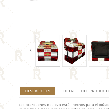

DESCRIPCIÓN
DETALLE DEL PRODUCT
Los acordeones Realeza están hechos para el músico
voces tipo a mano y afinación estilo italiana. Con e