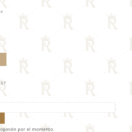
da
O
IST
 opinión por el momento.